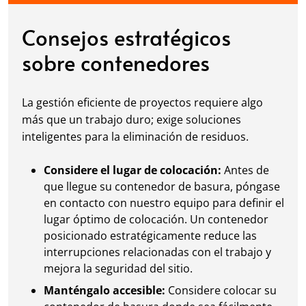
Reserve su contenedor de basura hoy mismo en
Las Vegas, NV, ¡y descubra la gran diferencia que
Consejos estratégicos
Dumpster Dudez le ofrece!
sobre contenedores
La gestión eficiente de proyectos requiere algo
más que un trabajo duro; exige soluciones
inteligentes para la eliminación de residuos.
Considere el lugar de colocación:
Antes de
que llegue su contenedor de basura, póngase
en contacto con nuestro equipo para definir el
lugar óptimo de colocación. Un contenedor
posicionado estratégicamente reduce las
interrupciones relacionadas con el trabajo y
mejora la seguridad del sitio.
Manténgalo accesible:
Considere colocar su