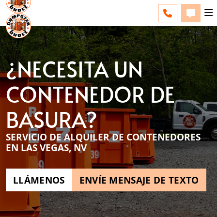
LAS VEGAS - CHANGE
ENGLISH
LLÁMENOS T
LLÁME
¿NECESITA UN
CONTENEDOR DE
BASURA?
SERVICIO DE ALQUILER DE CONTENEDORES
EN LAS VEGAS, NV
LLÁMENOS
ENVÍE MENSAJE DE TEXTO