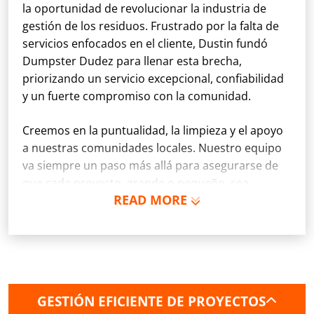
la oportunidad de revolucionar la industria de
gestión de los residuos. Frustrado por la falta de
servicios enfocados en el cliente, Dustin fundó
Dumpster Dudez para llenar esta brecha,
priorizando un servicio excepcional, confiabilidad
y un fuerte compromiso con la comunidad.
Creemos en la puntualidad, la limpieza y el apoyo
a nuestras comunidades locales. Nuestro equipo
va siempre un paso más allá para asegurarse de
que cada proyecto, grande o pequeño, sea
READ MORE
gestionado con dedicación y profesionalidad. Ya
sea el propietario de una vivienda sujeta a una
renovación o de una empresa que administra una
obra de construcción, Dumpster Dudez se
compromete a hacer que la gestión de residuos
sea la parte más sencilla de su proyecto.
GESTIÓN EFICIENTE DE PROYECTOS